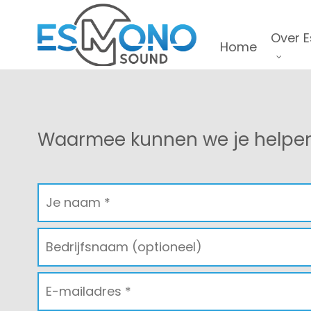
Skip
to
Over 
Home
main
content
Waarmee kunnen we je helpe
Naam
*
Bedrijfsnaam
Je