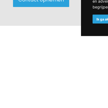
en adver
begrijp
Ik ga 