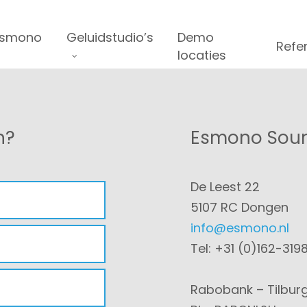
Esmono
Geluidstudio’s
Demo
Refe
locaties
n?
Esmono Soun
De Leest 22
5107 RC Dongen
info@esmono.nl
Tel: +31 (0)162-319
Rabobank – Tilbur