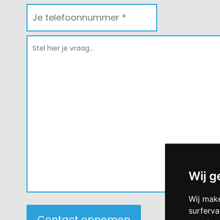
e-
mailadres
*
Telefoon
*
*
Bericht
*
*
Wij g
Wij mak
surferva
Contact opnemen