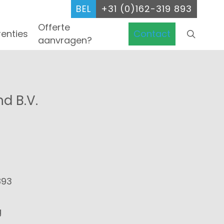
BEL
+31 (0)162-319 893
Offerte
searc
renties
Contact
aanvragen?
d B.V.
893
g