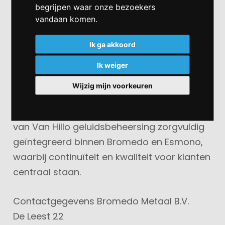
Bromedo en Esmono, bedrijven die dezelfde
begrijpen waar onze bezoekers
vandaan komen.
focus op kwaliteit en innovatie delen,” aldus
Jos en Kees, eigenaren van Van Hillo
Ik ga akkoord
geluidsbeheersing. “Dit biedt continuïteit
Ik weiger
voor onze klanten en opent nieuwe kansen
voor verdere groei.”
Wijzig mijn voorkeuren
De komende periode worden de activiteiten
van Van Hillo geluidsbeheersing zorgvuldig
geïntegreerd binnen Bromedo en Esmono,
waarbij continuïteit en kwaliteit voor klanten
centraal staan.
Contactgegevens Bromedo Metaal B.V.
De Leest 22