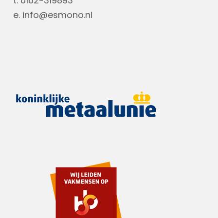
t. 0162-319893
e.
info@esmono.nl