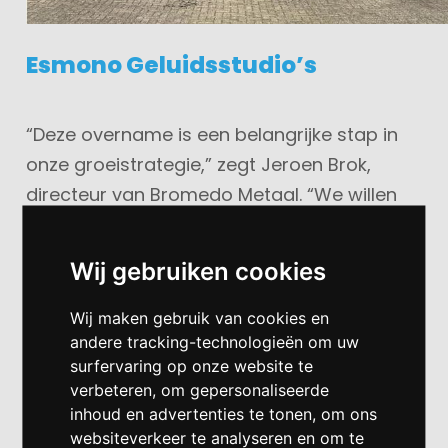
Esmono Geluidsstudio’s
“Deze overname is een belangrijke stap in
onze groeistrategie,” zegt Jeroen Brok,
directeur van Bromedo Metaal. “We willen
ons aanbod verder ontwikkelen en nieuwe
toepassingen realiseren, zodat we klanten
Wij gebruiken cookies
in uiteenlopende branches nog beter
kunnen bedienen.”
Wij maken gebruik van cookies en
andere tracking-technologieën om uw
surfervaring op onze website te
Ook Van Hillo ziet de overname als een
verbeteren, om gepersonaliseerde
positieve ontwikkeling: “Wij zijn blij dat onze
inhoud en advertenties te tonen, om ons
activiteiten worden voortgezet door
websiteverkeer te analyseren en om te